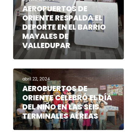
AEROPUERTOS DE
ORIENTE RESPALDA EL
DEPORTE EN EL BARRIO
MAYALES DE
VALLEDUPAR
abril 22, 2024
AEROPUERTOS DE
ORIENTE CELEBRÓ EL DÍA
DEL NIÑO EN LAS SEIS
TERMINALES AÉREAS