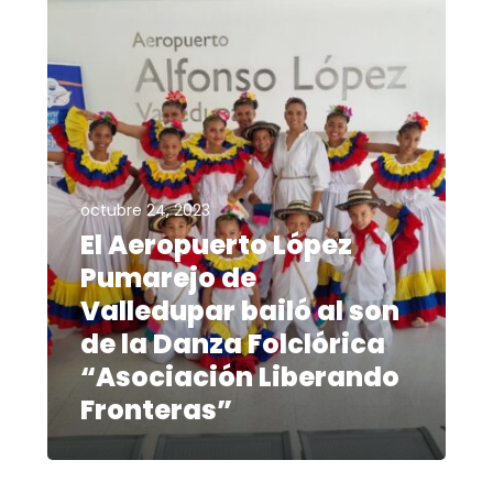
octubre 24, 2023
El Aeropuerto López
Pumarejo de
Valledupar bailó al son
de la Danza Folclórica
“Asociación Liberando
Fronteras”