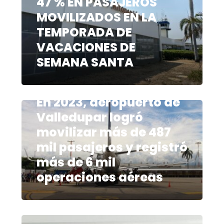
47 % EN PASAJEROS
MOVILIZADOS EN LA
TEMPORADA DE
VACACIONES DE
SEMANA SANTA
enero 12, 2024
En 2023, aeropuerto de
Valledupar logró
movilizar más de 487
mil pasajeros y registró
más de 6 mil
operaciones aéreas