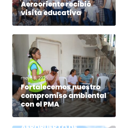
Aerooriente recibió
visita educativa
mayo 6, 2025
Fortalecemos nuestro
compromiso ambiental
con el PMA
enero 15, 2025
AEROPUERTO DE