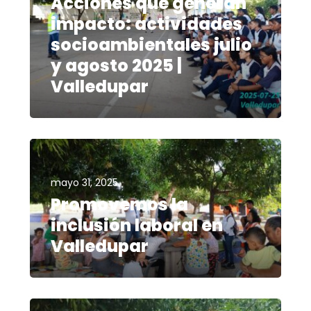
Acciones que generan
impacto: actividades
socioambientales julio
y agosto 2025 |
Valledupar
mayo 31, 2025
Promovemos la
inclusión laboral en
Valledupar